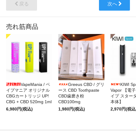
戻る
次へ
売れ筋商品
VapeMania / ベ
Greeus CBD / グリ
KIWI Sp
イプマニア オリジナル
ース CBD Toothpaste
Vapor 【電
CBGカートリッジ UP!
CBD歯磨き粉
イプ スター
CBG + CBD 520mg 1ml
CBD100mg
本体】
6,980円(税込)
1,980円(税込)
2,970円(税込