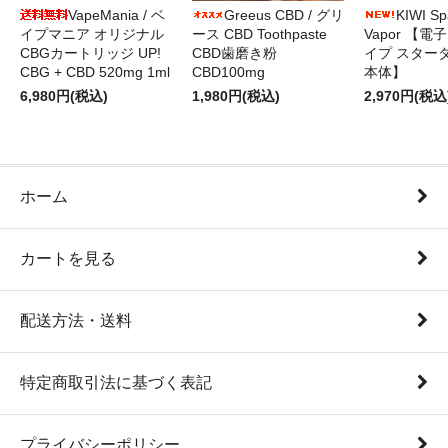
VapeMania / ベ
Greeus CBD / グリ
KIWI Sp
イプマニア オリジナル
ース CBD Toothpaste
Vapor 【電
CBGカートリッジ UP!
CBD歯磨き粉
イプ スター
CBG + CBD 520mg 1ml
CBD100mg
本体】
6,980円(税込)
1,980円(税込)
2,970円(税込
ホーム
カートを見る
配送方法・送料
特定商取引法に基づく表記
プライバシーポリシー